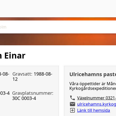
 Einar
-08-
Gravsatt:
1988-08-
Ulricehamns past
12
Våra öppettider är Mån
Kyrkogårdsexpeditionen
03-4
Gravplatsnummer:
30C 0003-4
Växelnummer 0321-
ulricehamns.kyrko
Länk till hemsida