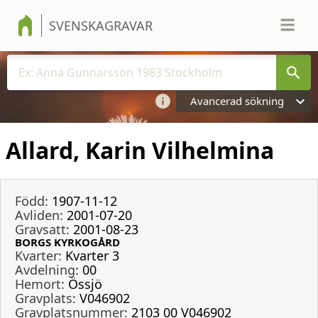
SVENSKAGRAVAR
Avancerad sökning
Allard, Karin Vilhelmina
Född:
1907-11-12
Avliden:
2001-07-20
Gravsatt:
2001-08-23
BORGS KYRKOGÅRD
Kvarter:
Kvarter 3
Avdelning:
00
Hemort:
Össjö
Gravplats:
V046902
Gravplatsnummer:
2103 00 V046902