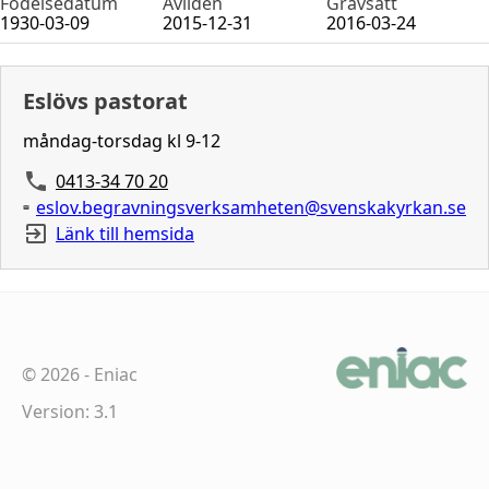
Födelsedatum
Avliden
Gravsatt
1930-03-09
2015-12-31
2016-03-24
Eslövs pastorat
måndag-torsdag kl 9-12
0413-34 70 20
eslov.begravningsverksamheten@svenskakyrkan.se
Länk till hemsida
©
2026
-
Eniac
Version: 3.1