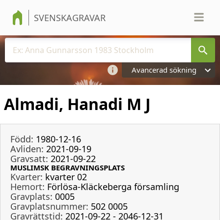
SVENSKAGRAVAR
Avancerad sökning
Almadi, Hanadi M J
Född:
1980-12-16
Avliden:
2021-09-19
Gravsatt:
2021-09-22
MUSLIMSK BEGRAVNINGSPLATS
Kvarter:
kvarter 02
Hemort:
Förlösa-Kläckeberga församling
Gravplats:
0005
Gravplatsnummer:
502 0005
Gravrättstid:
2021-09-22 - 2046-12-31