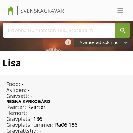
SVENSKAGRAVAR
Avancerad sökning
Lisa
Född:
-
Avliden:
-
Gravsatt:
-
REGNA KYRKOGÅRD
Kvarter:
Kvarter
Hemort:
Gravplats:
186
Gravplatsnummer:
Ra06 186
Gravrättstid:
-