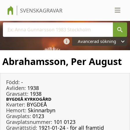
SVENSKAGRAVAR
Avancerad sökning
Abrahamsson, Per August
Född:
-
Avliden:
1938
Gravsatt:
1938
BYGDEÅ KYRKOGÅRD
Kvarter:
BYGDEÅ
Hemort:
Skinnarbyn
Gravplats:
0123
Gravplatsnummer:
101 0123
Gravrättstid:
1921-01-24 - för all framtid