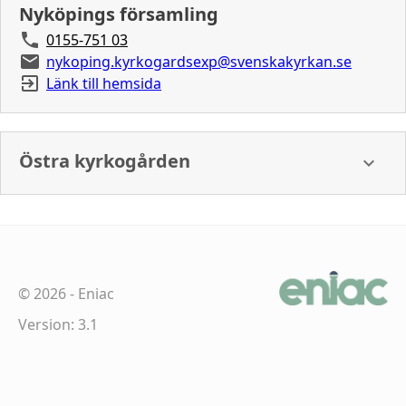
Nyköpings församling
0155-751 03
nykoping.kyrkogardsexp@svenskakyrkan.se
Länk till hemsida
Östra kyrkogården
©
2026
-
Eniac
Version: 3.1