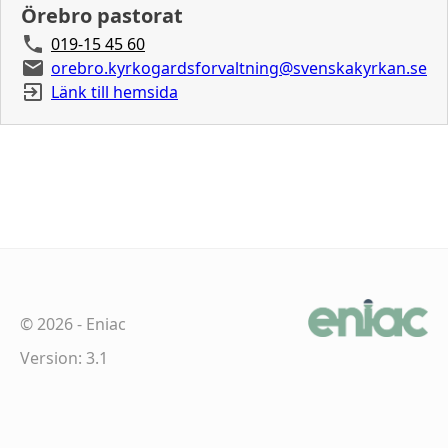
Örebro pastorat
019-15 45 60
orebro.kyrkogardsforvaltning@svenskakyrkan.se
Länk till hemsida
©
2026
-
Eniac
Version: 3.1