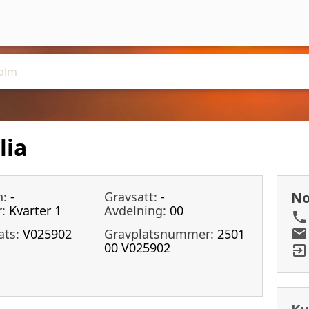
lia
n:
-
Gravsatt:
-
No
:
Kvarter 1
Avdelning:
00
ats:
V025902
Gravplatsnummer:
2501
00 V025902