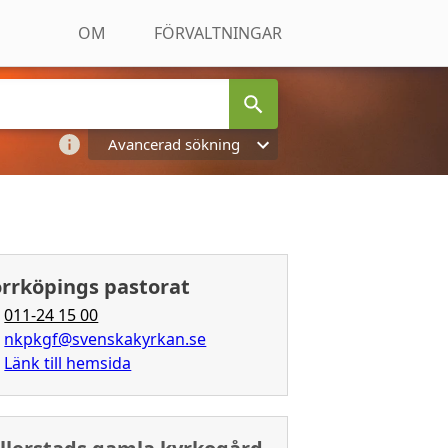
OM
FÖRVALTNINGAR
Avancerad sökning
rrköpings pastorat
011-24 15 00
nkpkgf@svenskakyrkan.se
Länk till hemsida