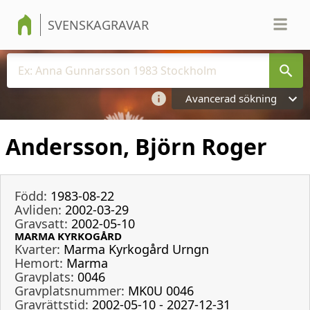
SVENSKAGRAVAR
Avancerad sökning
Andersson, Björn Roger
Född:
1983-08-22
Avliden:
2002-03-29
Gravsatt:
2002-05-10
MARMA KYRKOGÅRD
Kvarter:
Marma Kyrkogård Urngn
Hemort:
Marma
Gravplats:
0046
Gravplatsnummer:
MK0U 0046
Gravrättstid:
2002-05-10 - 2027-12-31