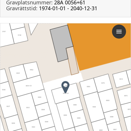
Gravplatsnummer:
28A 0056+61
Gravrättstid:
1974-01-01 - 2040-12-31