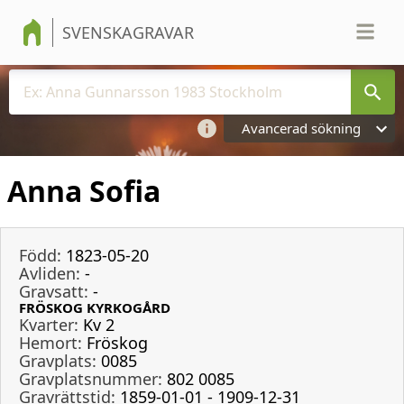
SVENSKAGRAVAR
Avancerad sökning
Anna Sofia
Född:
1823-05-20
Avliden:
-
Gravsatt:
-
FRÖSKOG KYRKOGÅRD
Kvarter:
Kv 2
Hemort:
Fröskog
Gravplats:
0085
Gravplatsnummer:
802 0085
Gravrättstid:
1859-01-01 - 1909-12-31