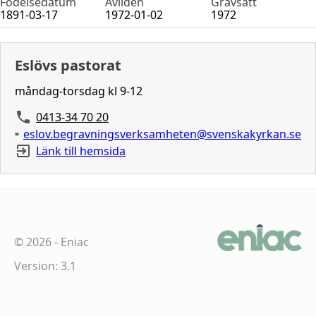
Födelsedatum
Avliden
Gravsatt
1891-03-17
1972-01-02
1972
Eslövs pastorat
måndag-torsdag kl 9-12
0413-34 70 20
eslov.begravningsverksamheten@svenskakyrkan.se
Länk till hemsida
©
2026
-
Eniac
Version: 3.1