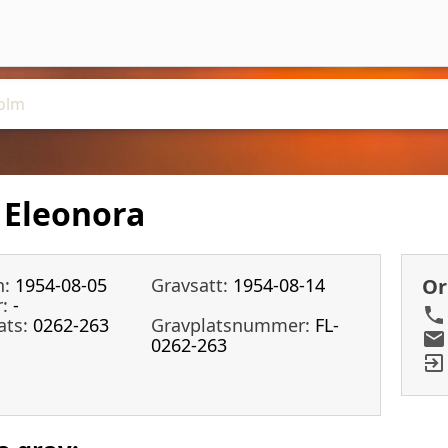
 Eleonora
n:
1954-08-05
Gravsatt:
1954-08-14
Or
:
-
ats:
0262-263
Gravplatsnummer:
FL-
0262-263