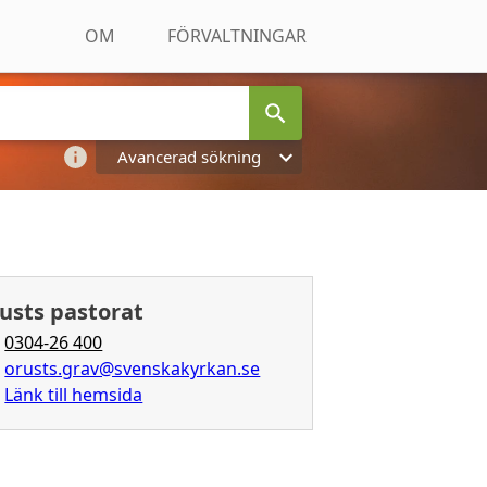
OM
FÖRVALTNINGAR
Avancerad sökning
usts pastorat
0304-26 400
orusts.grav@svenskakyrkan.se
Länk till hemsida