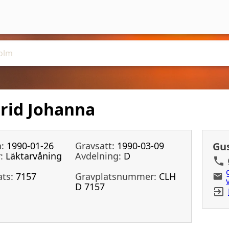
rid Johanna
:
1990-01-26
Gravsatt:
1990-03-09
Gu
:
Läktarvåning
Avdelning:
D
ats:
7157
Gravplatsnummer:
CLH
D 7157