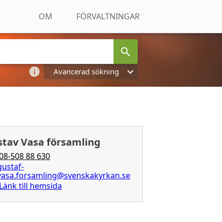
OM
FÖRVALTNINGAR
Avancerad sökning
stav Vasa församling
08-508 88 630
gustaf-
vasa.forsamling@svenskakyrkan.se
Länk till hemsida