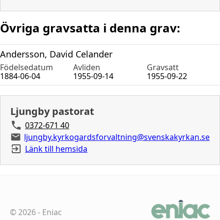
Övriga gravsatta i denna grav:
Andersson, David Celander
Födelsedatum
Avliden
Gravsatt
1884-06-04
1955-09-14
1955-09-22
Ljungby pastorat
0372-671 40
ljungby.kyrkogardsforvaltning@svenskakyrkan.se
Länk till hemsida
©
2026
-
Eniac