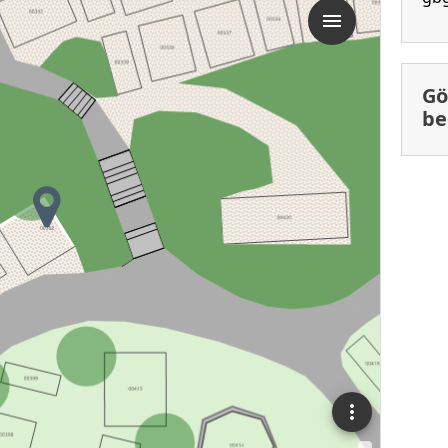
Gö
be