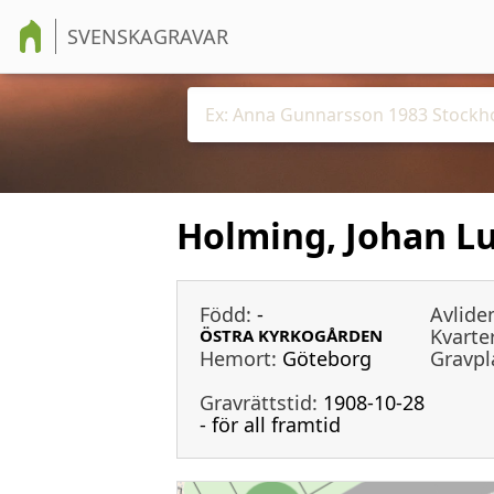
SVENSKAGRAVAR
Holming, Johan L
Född:
-
Avlide
Kvarter
ÖSTRA KYRKOGÅRDEN
Hemort:
Göteborg
Gravpl
Gravrättstid:
1908-10-28
- för all framtid