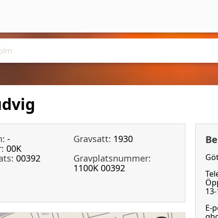
udvig
n:
-
Gravsatt:
1930
Be
:
00K
Göt
ats:
00392
Gravplatsnummer:
1100K 00392
Tel
Öpp
13-
E-p
gbg