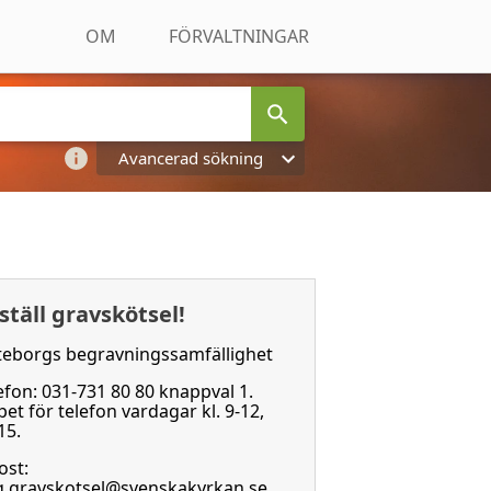
OM
FÖRVALTNINGAR
Avancerad sökning
ställ gravskötsel!
eborgs begravningssamfällighet
efon: 031-731 80 80 knappval 1.
et för telefon vardagar kl. 9-12,
15.
ost:
.gravskotsel@svenskakyrkan.se