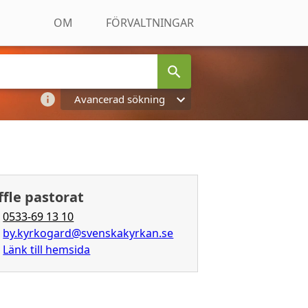
OM
FÖRVALTNINGAR
Avancerad sökning
ffle pastorat
0533-69 13 10
by.kyrkogard@svenskakyrkan.se
Länk till hemsida