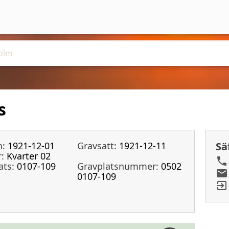
s
n:
1921-12-01
Gravsatt:
1921-12-11
Sä
:
Kvarter 02
ats:
0107-109
Gravplatsnummer:
0502
0107-109