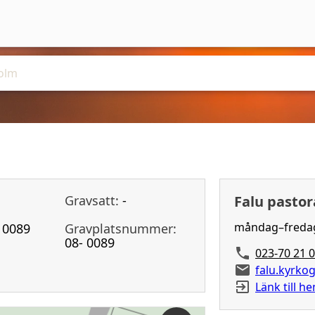
Gravsatt:
-
Falu pastor
måndag–fredag 
0089
Gravplatsnummer:
08- 0089
023-70 21 
falu.kyrko
Länk till h