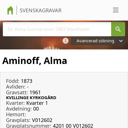
SVENSKAGRAVAR
Avancerad sökning
Aminoff, Alma
Född:
1873
Avliden:
-
Gravsatt:
1961
KVILLINGE KYRKOGÅRD
Kvarter:
Kvarter 1
Avdelning:
00
Hemort:
Gravplats:
V012602
Gravplatsnummer:
4201 00 V012602