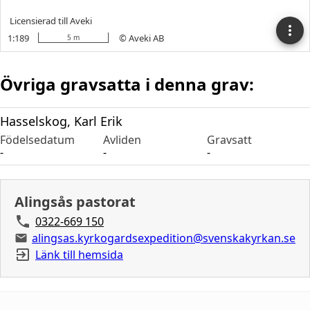
Övriga gravsatta i denna grav:
Hasselskog, Karl Erik
Födelsedatum
Avliden
Gravsatt
-
-
-
Alingsås pastorat
0322-669 150
alingsas.kyrkogardsexpedition@svenskakyrkan.se
Länk till hemsida