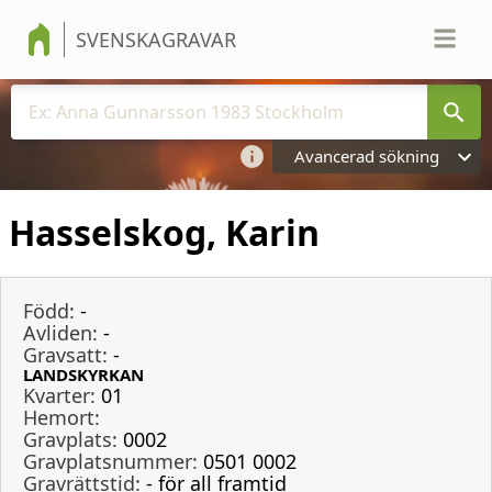
SVENSKAGRAVAR
Avancerad sökning
Hasselskog, Karin
Född:
-
Avliden:
-
Gravsatt:
-
LANDSKYRKAN
Kvarter:
01
Hemort:
Gravplats:
0002
Gravplatsnummer:
0501 0002
Gravrättstid:
- för all framtid