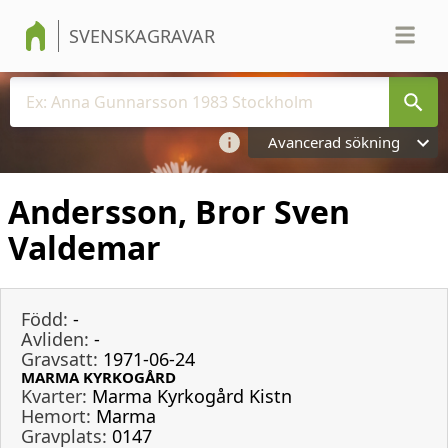
SVENSKAGRAVAR
Avancerad sökning
Andersson, Bror Sven
Valdemar
Född:
-
Avliden:
-
Gravsatt:
1971-06-24
MARMA KYRKOGÅRD
Kvarter:
Marma Kyrkogård Kistn
Hemort:
Marma
Gravplats:
0147