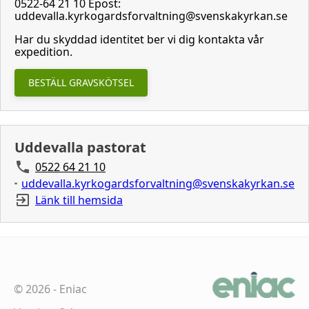
0522-64 21 10 Epost:
uddevalla.kyrkogardsforvaltning@svenskakyrkan.se
Har du skyddad identitet ber vi dig kontakta vår
expedition.
BESTÄLL GRAVSKÖTSEL
Uddevalla pastorat
0522 64 21 10
uddevalla.kyrkogardsforvaltning@svenskakyrkan.se
Länk till hemsida
©
2026
-
Eniac