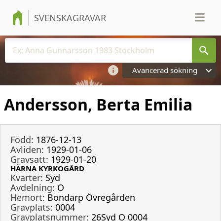
SVENSKAGRAVAR
Avancerad sökning
Andersson, Berta Emilia
Född:
1876-12-13
Avliden:
1929-01-06
Gravsatt:
1929-01-20
HÄRNA KYRKOGÅRD
Kvarter:
Syd
Avdelning:
O
Hemort:
Bondarp Övregården
Gravplats:
0004
Gravplatsnummer:
26Syd O 0004