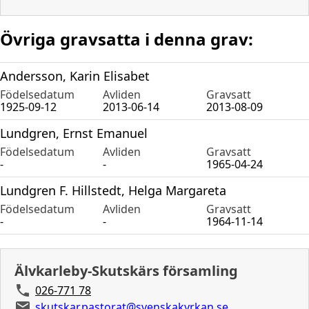
Övriga gravsatta i denna grav:
Andersson, Karin Elisabet
Födelsedatum
Avliden
Gravsatt
1925-09-12
2013-06-14
2013-08-09
Lundgren, Ernst Emanuel
Födelsedatum
Avliden
Gravsatt
-
-
1965-04-24
Lundgren F. Hillstedt, Helga Margareta
Födelsedatum
Avliden
Gravsatt
-
-
1964-11-14
Älvkarleby-Skutskärs församling
026-771 78
skutskar.pastorat@svenskakyrkan.se