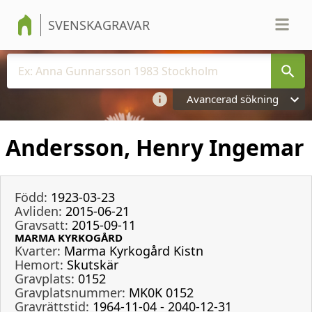
SVENSKAGRAVAR
Avancerad sökning
Andersson, Henry Ingemar
Född:
1923-03-23
Avliden:
2015-06-21
Gravsatt:
2015-09-11
MARMA KYRKOGÅRD
Kvarter:
Marma Kyrkogård Kistn
Hemort:
Skutskär
Gravplats:
0152
Gravplatsnummer:
MK0K 0152
Gravrättstid:
1964-11-04 - 2040-12-31