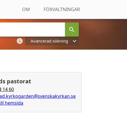
OM
FÖRVALTNINGAR
Avancerad sökning
ds pastorat
4 14 60
tad.kyrkogarden@svenskakyrkan.se
ill hemsida