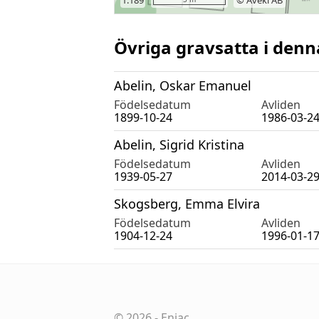
Övriga gravsatta i denn
Abelin, Oskar Emanuel
Födelsedatum
Avliden
1899-10-24
1986-03-2
Abelin, Sigrid Kristina
Födelsedatum
Avliden
1939-05-27
2014-03-2
Skogsberg, Emma Elvira
Födelsedatum
Avliden
1904-12-24
1996-01-1
©
2026
-
Eniac