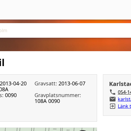
il
2013-04-20
Gravsatt:
2013-06-07
Karlsta
08A
054-1
s:
0090
Gravplatsnummer:
karls
108A 0090
Länk t