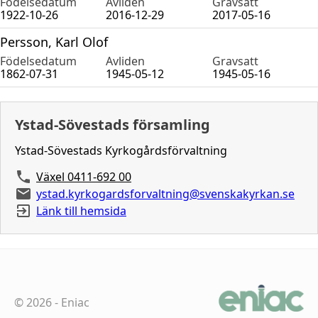
Födelsedatum
Avliden
Gravsatt
1922-10-26
2016-12-29
2017-05-16
Persson, Karl Olof
Födelsedatum
Avliden
Gravsatt
1862-07-31
1945-05-12
1945-05-16
Ystad-Sövestads församling
Ystad-Sövestads Kyrkogårdsförvaltning
Växel 0411-692 00
ystad.kyrkogardsforvaltning@svenskakyrkan.se
Länk till hemsida
©
2026
-
Eniac