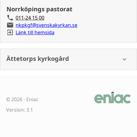
Norrköpings pastorat
011-24 15 00
nkpkgf@svenskakyrkan.se
Länk till hemsida
Ättetorps kyrkogård
©
2026
-
Eniac
Version: 3.1