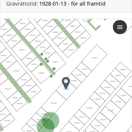
Gravrättstid:
1928-01-13 - för all framtid