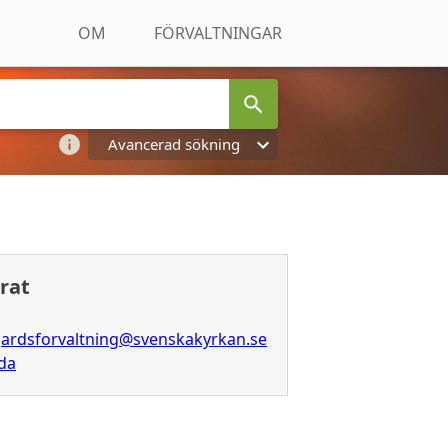
OM
FÖRVALTNINGAR
Avancerad sökning
rat
gardsforvaltning@svenskakyrkan.se
ida