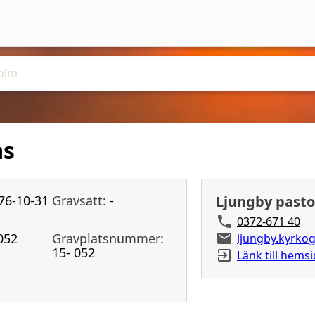
as
76-10-31
Gravsatt:
-
Ljungby pasto
0372-671 40
052
Gravplatsnummer:
ljungby.kyrko
15- 052
Länk till hems