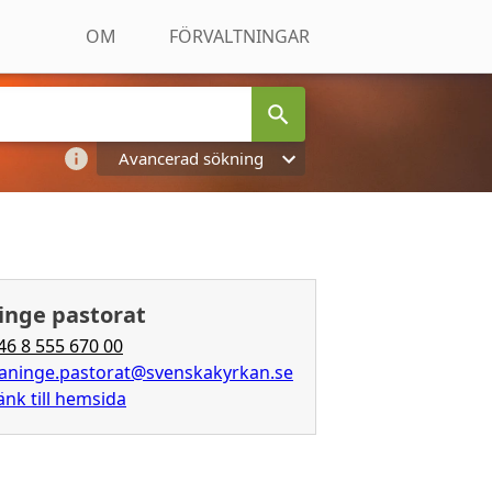
OM
FÖRVALTNINGAR
Avancerad sökning
inge pastorat
46 8 555 670 00
aninge.pastorat@svenskakyrkan.se
änk till hemsida