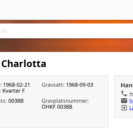
 Charlotta
:
1968-02-21
Gravsatt:
1968-09-03
Han
:
Kvarter F
+
ts:
0038B
Gravplatsnummer:
h
ÖHKF 0038B
L