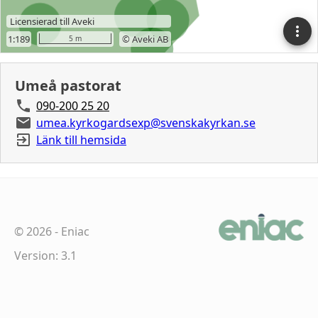
Umeå pastorat
090-200 25 20
umea.kyrkogardsexp@svenskakyrkan.se
Länk till hemsida
©
2026
-
Eniac
Version: 3.1