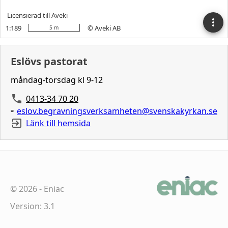
Eslövs pastorat
måndag-torsdag kl 9-12
0413-34 70 20
eslov.begravningsverksamheten@svenskakyrkan.se
Länk till hemsida
©
2026
-
Eniac
Version: 3.1