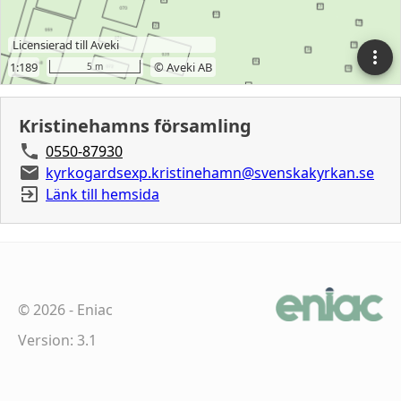
Kristinehamns församling
0550-87930
kyrkogardsexp.kristinehamn@svenskakyrkan.se
Länk till hemsida
©
2026
-
Eniac
Version: 3.1