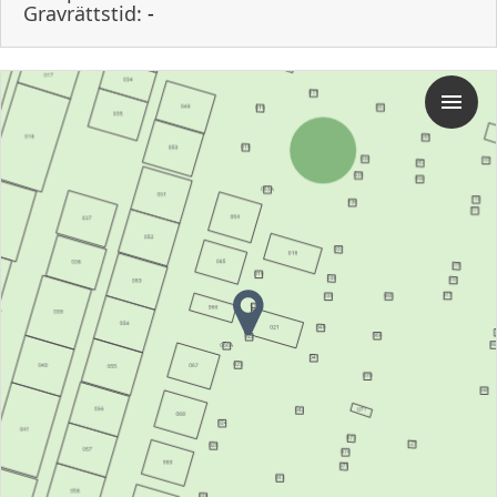
Gravrättstid:
-