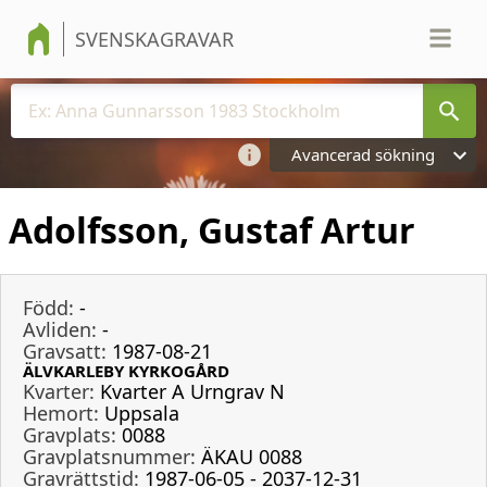
SVENSKAGRAVAR
Avancerad sökning
Adolfsson, Gustaf Artur
Född:
-
Avliden:
-
Gravsatt:
1987-08-21
ÄLVKARLEBY KYRKOGÅRD
Kvarter:
Kvarter A Urngrav N
Hemort:
Uppsala
Gravplats:
0088
Gravplatsnummer:
ÄKAU 0088
Gravrättstid:
1987-06-05 - 2037-12-31