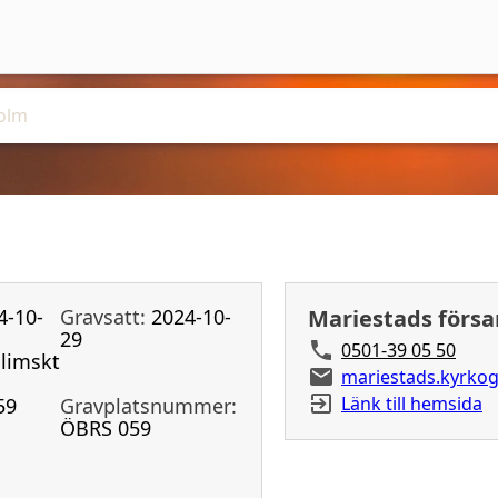
4-10-
Gravsatt:
2024-10-
Mariestads förs
29
0501-39 05 50
limskt
mariestads.kyrko
Länk till hemsida
59
Gravplatsnummer:
ÖBRS 059