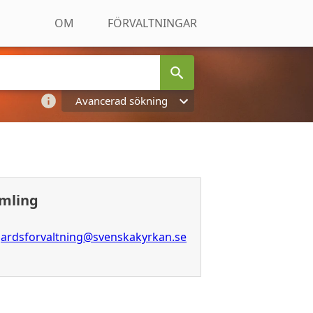
OM
FÖRVALTNINGAR
Avancerad sökning
amling
gardsforvaltning@svenskakyrkan.se