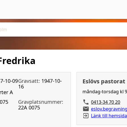
Fredrika
7-10-09
Gravsatt:
1947-10-
Eslövs pastorat
16
måndag-torsdag kl 9
rter A
075
Gravplatsnummer:
0413-34 70 20
22A 0075
eslov.begravni
Länk till hemsida