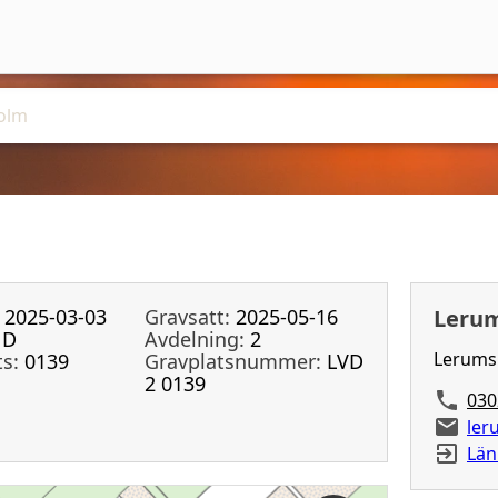
2025-03-03
Gravsatt:
2025-05-16
Lerum
D
Avdelning:
2
Lerums 
ts:
0139
Gravplatsnummer:
LVD
2 0139
030
ler
Län