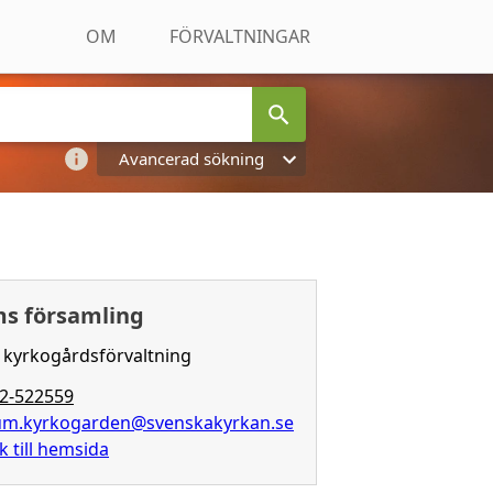
OM
FÖRVALTNINGAR
Avancerad sökning
s församling
kyrkogårdsförvaltning
2-522559
um.kyrkogarden@svenskakyrkan.se
k till hemsida