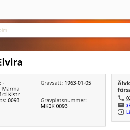
lvira
:
-
Gravsatt:
1963-01-05
Älvk
:
Marma
för
rd Kistn
0
ts:
0093
Gravplatsnummer:
s
MK0K 0093
L