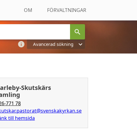
OM
FÖRVALTNINGAR
Avancerad sökning
arleby-Skutskärs
samling
26-771 78
kutskar.pastorat@svenskakyrkan.se
änk till hemsida