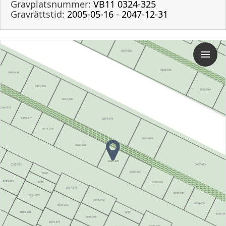
Gravplatsnummer:
VB11 0324-325
Gravrättstid:
2005-05-16 - 2047-12-31