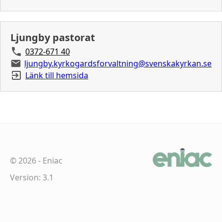
Ljungby pastorat
0372-671 40
ljungby.kyrkogardsforvaltning@svenskakyrkan.se
Länk till hemsida
©
2026
-
Eniac
Version: 3.1