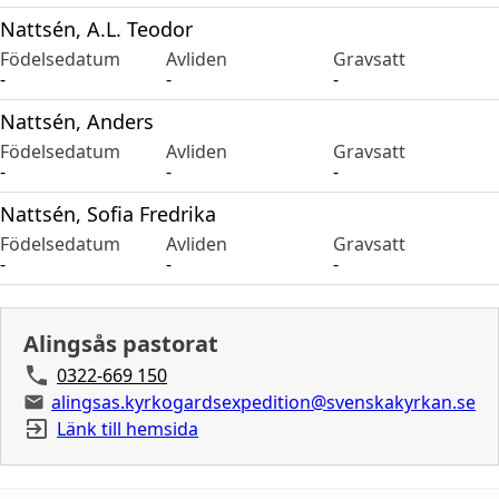
Nattsén, A.L. Teodor
Födelsedatum
Avliden
Gravsatt
-
-
-
Nattsén, Anders
Födelsedatum
Avliden
Gravsatt
-
-
-
Nattsén, Sofia Fredrika
Födelsedatum
Avliden
Gravsatt
-
-
-
Alingsås pastorat
0322-669 150
alingsas.kyrkogardsexpedition@svenskakyrkan.se
Länk till hemsida