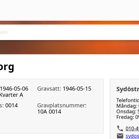
org
1946-05-06
Gravsatt:
1946-05-15
Sydöst
Kvarter A
Telefonti
s:
0014
Gravplatsnummer:
Måndag: 0
10A 0014
Onsdag: S
Fredag: 0
010-4
sydos