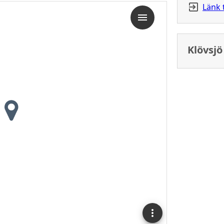
Länk 
Klövsj