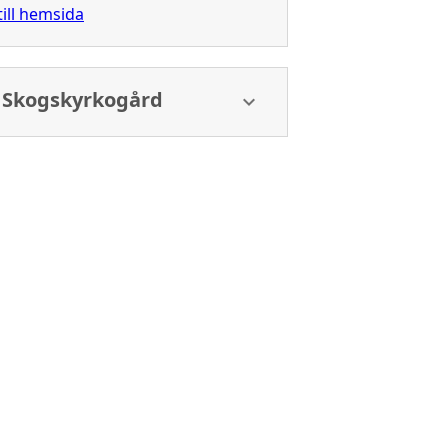
till hemsida
ö Skogskyrkogård