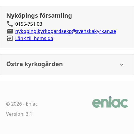
Nyköpings församling
0155-751 03
nykoping.kyrkogardsexp@svenskakyrkan.se
Länk till hemsida
Östra kyrkogården
©
2026
-
Eniac
Version: 3.1