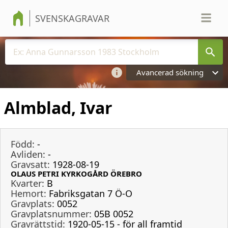
SVENSKAGRAVAR
Avancerad sökning
Almblad, Ivar
Född:
-
Avliden:
-
Gravsatt:
1928-08-19
OLAUS PETRI KYRKOGÅRD ÖREBRO
Kvarter:
B
Hemort:
Fabriksgatan 7 Ö-O
Gravplats:
0052
Gravplatsnummer:
05B 0052
Gravrättstid:
1920-05-15 - för all framtid