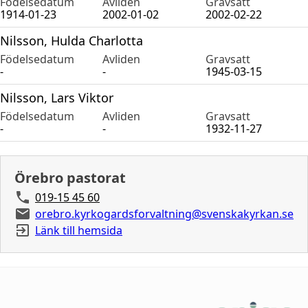
Födelsedatum
Avliden
Gravsatt
1914-01-23
2002-01-02
2002-02-22
Nilsson, Hulda Charlotta
Födelsedatum
Avliden
Gravsatt
-
-
1945-03-15
Nilsson, Lars Viktor
Födelsedatum
Avliden
Gravsatt
-
-
1932-11-27
Örebro pastorat
019-15 45 60
orebro.kyrkogardsforvaltning@svenskakyrkan.se
Länk till hemsida