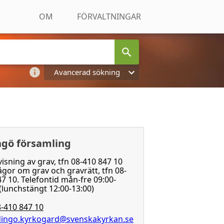
OM
FÖRVALTNINGAR
Avancerad sökning
ngö församling
isning av grav, tfn 08-410 847 10
ågor om grav och gravrätt, tfn 08-
7 10. Telefontid mån-fre 09:00-
(lunchstängt 12:00-13:00)
-410 847 10
idingo.kyrkogard@svenskakyrkan.se