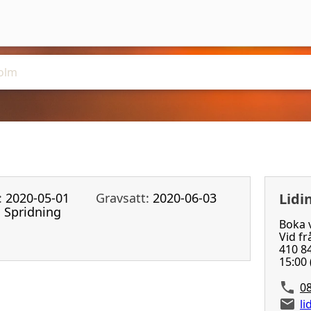
:
2020-05-01
Gravsatt:
2020-06-03
Lidi
:
Spridning
Boka v
Vid fr
410 84
15:00 
08
l