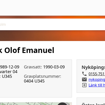
ik Olof Emanuel
989-12-09
Gravsatt:
1990-03-09
Nyköpings
varter 04
0155-751
:
U345
Gravplatsnummer:
nykoping
0404 U345
Länk till