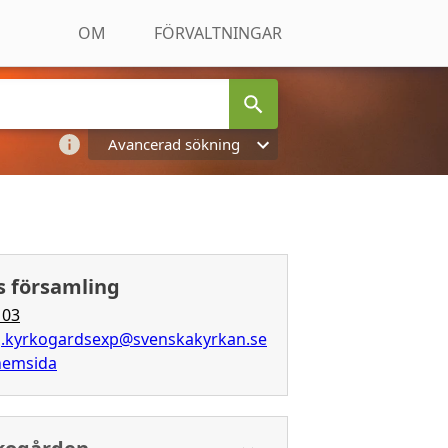
OM
FÖRVALTNINGAR
Avancerad sökning
 församling
 03
.kyrkogardsexp@svenskakyrkan.se
 hemsida