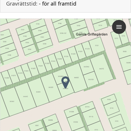
Gravrättstid:
- för all framtid