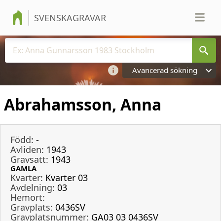
SVENSKAGRAVAR
Avancerad sökning
Abrahamsson, Anna
Född:
-
Avliden:
1943
Gravsatt:
1943
GAMLA
Kvarter:
Kvarter 03
Avdelning:
03
Hemort:
Gravplats:
0436SV
Gravplatsnummer:
GA03 03 0436SV