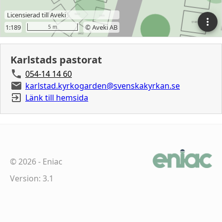
Karlstads pastorat
054-14 14 60
karlstad.kyrkogarden@svenskakyrkan.se
Länk till hemsida
©
2026
-
Eniac
Version: 3.1