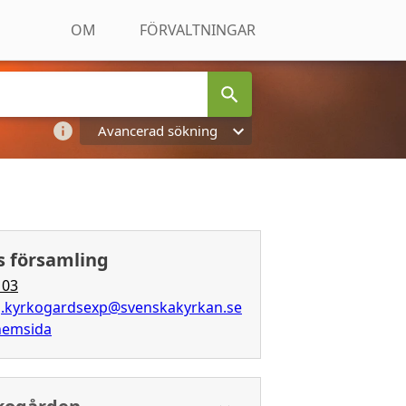
OM
FÖRVALTNINGAR
Avancerad sökning
 församling
 03
.kyrkogardsexp@svenskakyrkan.se
 hemsida