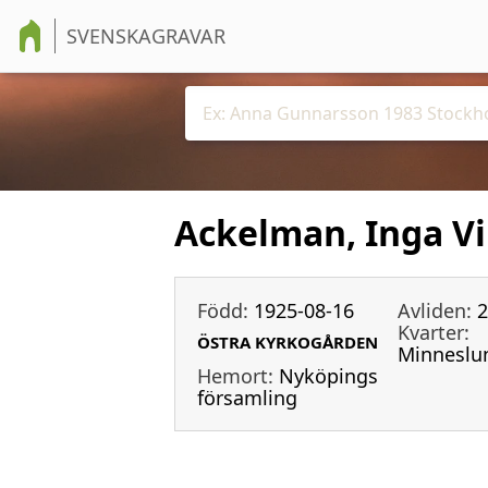
SVENSKAGRAVAR
Ackelman, Inga V
Född:
1925-08-16
Avliden:
2
Kvarter:
ÖSTRA KYRKOGÅRDEN
Minneslu
Hemort:
Nyköpings
församling