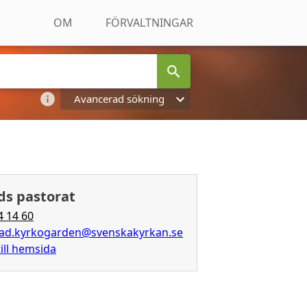
OM
FÖRVALTNINGAR
Avancerad sökning
ds pastorat
4 14 60
tad.kyrkogarden@svenskakyrkan.se
ill hemsida