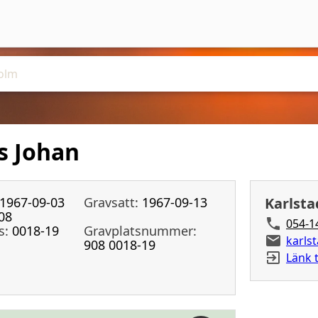
s Johan
1967-09-03
Gravsatt:
1967-09-13
Karlsta
08
054-1
s:
0018-19
Gravplatsnummer:
karls
908 0018-19
Länk t